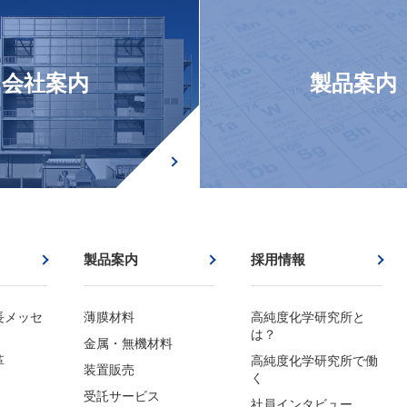
会社案内
製品案内
製品案内
採用情報
長メッセ
薄膜材料
高純度化学研究所と
は？
金属・無機材料
革
高純度化学研究所で働
装置販売
く
受託サービス
社員インタビュー