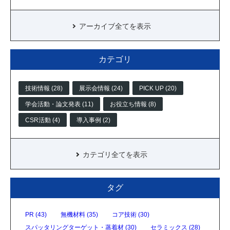
アーカイブ全てを表示
カテゴリ
技術情報 (28)
展示会情報 (24)
PICK UP (20)
学会活動・論文発表 (11)
お役立ち情報 (8)
CSR活動 (4)
導入事例 (2)
カテゴリ全てを表示
タグ
PR (43)
無機材料 (35)
コア技術 (30)
スパッタリングターゲット・蒸着材 (30)
セラミックス (28)