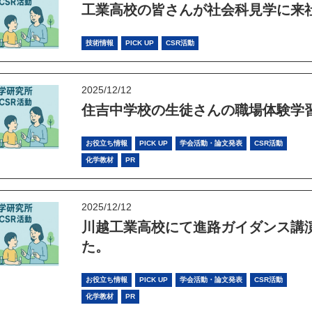
工業高校の皆さんが社会科見学に来
技術情報
PICK UP
CSR活動
2025/12/12
住吉中学校の生徒さんの職場体験学
お役立ち情報
PICK UP
学会活動・論文発表
CSR活動
化学教材
PR
2025/12/12
川越工業高校にて進路ガイダンス講
た。
お役立ち情報
PICK UP
学会活動・論文発表
CSR活動
化学教材
PR