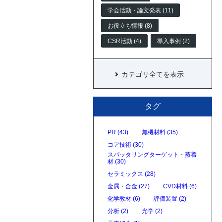
学会活動・論文発表 (11)
お役立ち情報 (8)
CSR活動 (4)
導入事例 (2)
カテゴリ全てを表示
タグ
PR (43)
無機材料 (35)
コア技術 (30)
スパッタリングターゲット・蒸着
材 (30)
セラミックス (28)
金属・合金 (27)
CVD材料 (6)
化学教材 (6)
評価装置 (2)
分析 (2)
光学 (2)