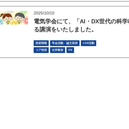
2025/10/10
電気学会にて、「AI・DX世代の科
る講演をいたしました。
技術情報
学会活動・論文発表
CSR活動
コア技術
化学教材
PR