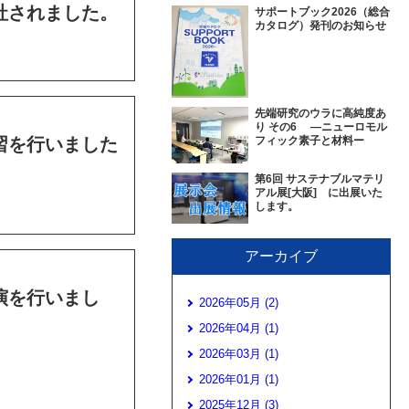
社されました。
サポートブック2026（総合
カタログ）発刊のお知らせ
先端研究のウラに高純度あ
り その6 ―ニューロモル
習を行いました
フィック素子と材料ー
第6回 サステナブルマテリ
アル展[大阪] に出展いた
します。
アーカイブ
演を行いまし
2026年05月 (2)
2026年04月 (1)
2026年03月 (1)
2026年01月 (1)
2025年12月 (3)